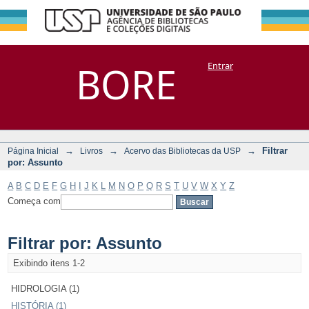
Filtrar por:
Repositório
BORE
Entrar
DSpace/Manakin + Corisco
Assunto
→
→
→
Filtrar
Página Inicial
Livros
Acervo das Bibliotecas da USP
por: Assunto
A
B
C
D
E
F
G
H
I
J
K
L
M
N
O
P
Q
R
S
T
U
V
W
X
Y
Z
Começa com
Filtrar por: Assunto
Exibindo itens 1-2
HIDROLOGIA (1)
HISTÓRIA (1)