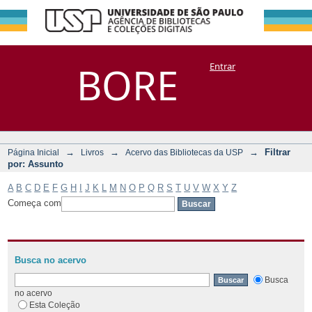
Filtrar por:
Repositório
BORE
Entrar
DSpace/Manakin + Corisco
Assunto
→
→
→
Filtrar
Página Inicial
Livros
Acervo das Bibliotecas da USP
por: Assunto
A
B
C
D
E
F
G
H
I
J
K
L
M
N
O
P
Q
R
S
T
U
V
W
X
Y
Z
Começa com
Busca no acervo
Busca
no acervo
Esta Coleção