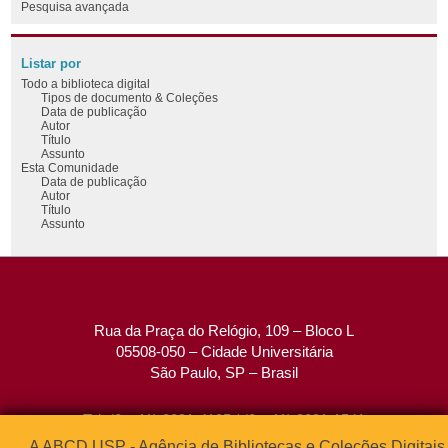
Pesquisa avançada
Listar por
Todo a biblioteca digital
Tipos de documento & Coleções
Data de publicação
Autor
Título
Assunto
Esta Comunidade
Data de publicação
Autor
Título
Assunto
Rua da Praça do Relógio, 109 – Bloco L
05508-050 – Cidade Universitária
São Paulo, SP – Brasil
Tel: (0xx11) 3091-4195 / (0xx11) 3091-1541
Fax: (0xx11) 3091-1567
A ABCD USP - Agência de Bibliotecas e Coleções Digitais