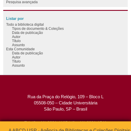
Pesquisa avançada
Listar por
Todo a biblioteca digital
Tipos de documento & Coleções
Data de publicação
Autor
Título
Assunto
Esta Comunidade
Data de publicação
Autor
Título
Assunto
Rua da Praça do Relógio, 109 – Bloco L
05508-050 – Cidade Universitária
São Paulo, SP – Brasil
Tel: (0xx11) 3091-4195 / (0xx11) 3091-1541
Fax: (0xx11) 3091-1567
A ABCD USP - Agência de Bibliotecas e Coleções Digitais