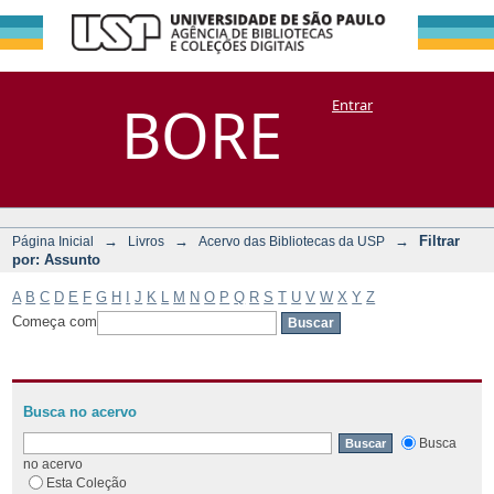
Filtrar por:
Repositório
BORE
Entrar
DSpace/Manakin + Corisco
Assunto
→
→
→
Filtrar
Página Inicial
Livros
Acervo das Bibliotecas da USP
por: Assunto
A
B
C
D
E
F
G
H
I
J
K
L
M
N
O
P
Q
R
S
T
U
V
W
X
Y
Z
Começa com
Busca no acervo
Busca
no acervo
Esta Coleção