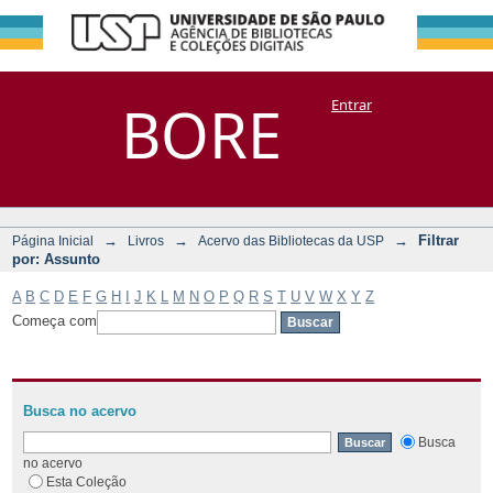
Filtrar por:
Repositório
BORE
Entrar
DSpace/Manakin + Corisco
Assunto
→
→
→
Filtrar
Página Inicial
Livros
Acervo das Bibliotecas da USP
por: Assunto
A
B
C
D
E
F
G
H
I
J
K
L
M
N
O
P
Q
R
S
T
U
V
W
X
Y
Z
Começa com
Busca no acervo
Busca
no acervo
Esta Coleção