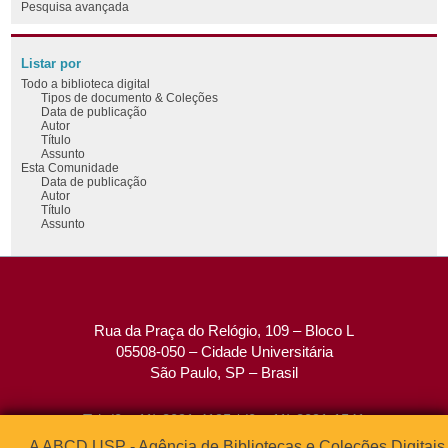
Pesquisa avançada
Listar por
Todo a biblioteca digital
Tipos de documento & Coleções
Data de publicação
Autor
Título
Assunto
Esta Comunidade
Data de publicação
Autor
Título
Assunto
Rua da Praça do Relógio, 109 – Bloco L
05508-050 – Cidade Universitária
São Paulo, SP – Brasil
Tel: (0xx11) 3091-4195 / (0xx11) 3091-1541
Fax: (0xx11) 3091-1567
A ABCD USP - Agência de Bibliotecas e Coleções Digitais