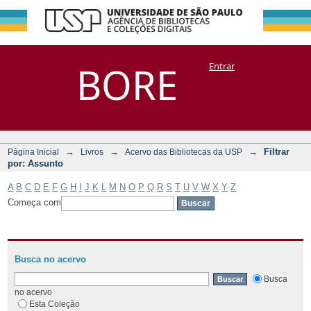
Filtrar por:
Repositório
BORE
Entrar
DSpace/Manakin + Corisco
Assunto
→
→
→
Filtrar
Página Inicial
Livros
Acervo das Bibliotecas da USP
por: Assunto
A
B
C
D
E
F
G
H
I
J
K
L
M
N
O
P
Q
R
S
T
U
V
W
X
Y
Z
Começa com
Busca no acervo
Busca
no acervo
Esta Coleção