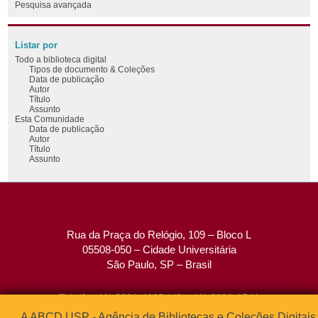
Pesquisa avançada
Listar por
Todo a biblioteca digital
Tipos de documento & Coleções
Data de publicação
Autor
Título
Assunto
Esta Comunidade
Data de publicação
Autor
Título
Assunto
Rua da Praça do Relógio, 109 – Bloco L
05508-050 – Cidade Universitária
São Paulo, SP – Brasil
Tel: (0xx11) 3091-4195 / (0xx11) 3091-1541
Fax: (0xx11) 3091-1567
A ABCD USP - Agência de Bibliotecas e Coleções Digitais