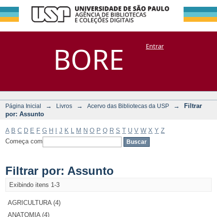
Filtrar por:
Repositório
BORE
Entrar
DSpace/Manakin + Corisco
Assunto
→
→
→
Filtrar
Página Inicial
Livros
Acervo das Bibliotecas da USP
por: Assunto
A
B
C
D
E
F
G
H
I
J
K
L
M
N
O
P
Q
R
S
T
U
V
W
X
Y
Z
Começa com
Filtrar por: Assunto
Exibindo itens 1-3
AGRICULTURA (4)
ANATOMIA (4)