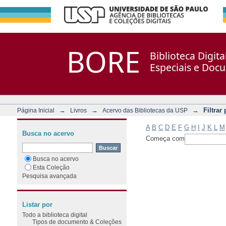
Filtrar por: Assunto
Repositório DSpace/Manakin + Corisco
BORE
Biblioteca Digit
Especiais e Doc
→
→
→
Filtrar
Página Inicial
Livros
Acervo das Bibliotecas da USP
A
B
C
D
E
F
G
H
I
J
K
L
M
Busca no acervo
Começa com
Busca no acervo
Esta Coleção
Pesquisa avançada
Listar por
Todo a biblioteca digital
Tipos de documento & Coleções