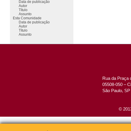
Data de publicação
Autor
Título
Assunto
Esta Comunidade
Data de publicação
Autor
Título
Assunto
Rua da Praça d
05508-050 – Ci
São Paulo, SP 
© 2013