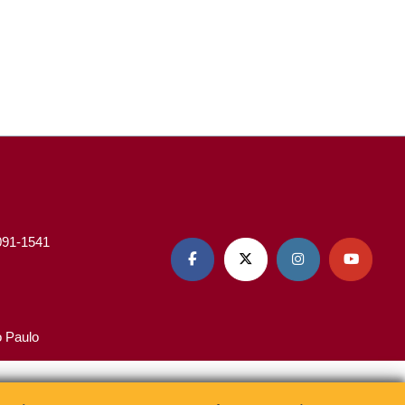
3091-1541




o Paulo