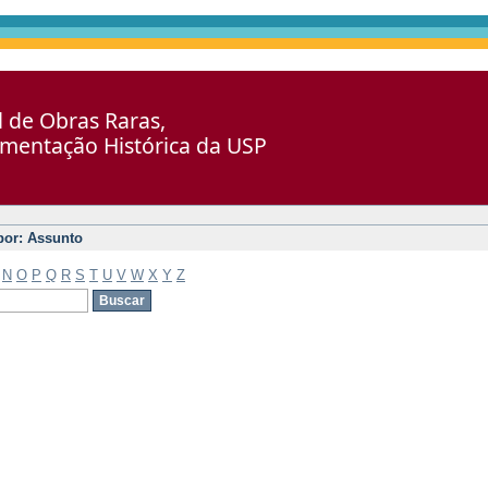
al de Obras Raras,
umentação Histórica da USP
 por: Assunto
N
O
P
Q
R
S
T
U
V
W
X
Y
Z