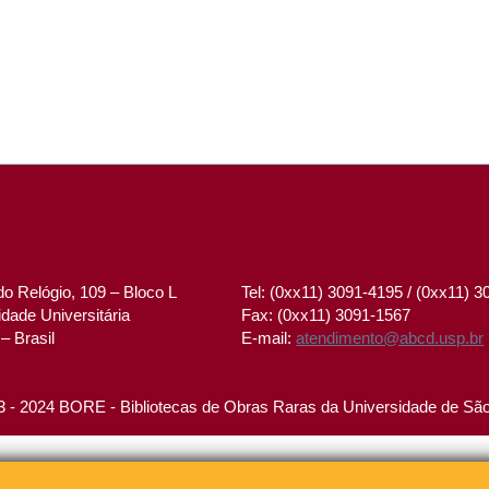
o Relógio, 109 – Bloco L
Tel: (0xx11) 3091-4195 / (0xx11) 
dade Universitária
Fax: (0xx11) 3091-1567
– Brasil
E-mail:
atendimento@abcd.usp.br
 - 2024 BORE - Bibliotecas de Obras Raras da Universidade de Sã