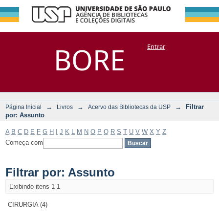
Filtrar por:
Repositório
BORE
Entrar
DSpace/Manakin + Corisco
Assunto
→
→
→
Filtrar
Página Inicial
Livros
Acervo das Bibliotecas da USP
por: Assunto
A
B
C
D
E
F
G
H
I
J
K
L
M
N
O
P
Q
R
S
T
U
V
W
X
Y
Z
Começa com
Filtrar por: Assunto
Exibindo itens 1-1
CIRURGIA (4)