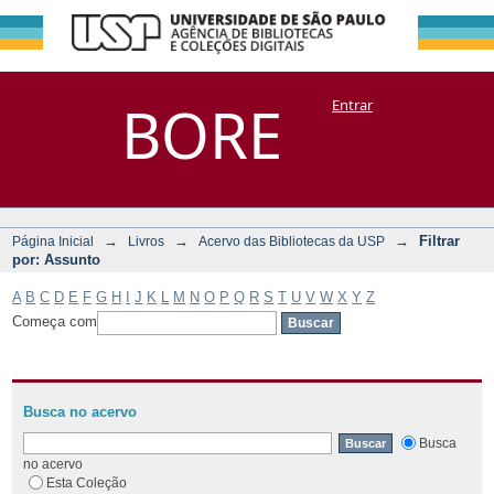
Filtrar por:
Repositório
BORE
Entrar
DSpace/Manakin + Corisco
Assunto
→
→
→
Filtrar
Página Inicial
Livros
Acervo das Bibliotecas da USP
por: Assunto
A
B
C
D
E
F
G
H
I
J
K
L
M
N
O
P
Q
R
S
T
U
V
W
X
Y
Z
Começa com
Busca no acervo
Busca
no acervo
Esta Coleção