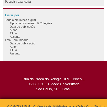
Pesquisa avançada
Listar por
Todo a biblioteca digital
Tipos de documento & Coleções
Data de publicação
Autor
Título
Assunto
Esta Comunidade
Data de publicação
Autor
Título
Assunto
Rua da Praça do Relógio, 109 – Bloco L
05508-050 – Cidade Universitária
São Paulo, SP – Brasil
Tel: (0xx11) 3091-4195 / (0xx11) 3091-1541
Fax: (0xx11) 3091-1567
A ABCD USP - Agência de Bibliotecas e Coleções Digitais