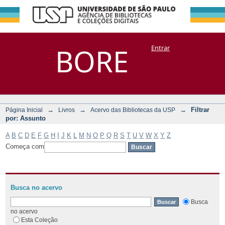
Filtrar por:
Repositório
BORE
Entrar
DSpace/Manakin + Corisco
Assunto
→
→
→
Filtrar
Página Inicial
Livros
Acervo das Bibliotecas da USP
por: Assunto
A
B
C
D
E
F
G
H
I
J
K
L
M
N
O
P
Q
R
S
T
U
V
W
X
Y
Z
Começa com
Busca no acervo
Busca
no acervo
Esta Coleção