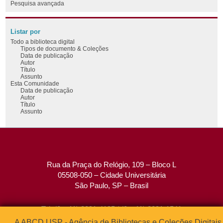
Pesquisa avançada
Listar por
Todo a biblioteca digital
Tipos de documento & Coleções
Data de publicação
Autor
Título
Assunto
Esta Comunidade
Data de publicação
Autor
Título
Assunto
Rua da Praça do Relógio, 109 – Bloco L
05508-050 – Cidade Universitária
São Paulo, SP – Brasil
Tel: (0xx11) 3091-4195 / (0xx11) 3091-1541
Fax: (0xx11) 3091-1567
A ABCD USP - Agência de Bibliotecas e Coleções Digitais