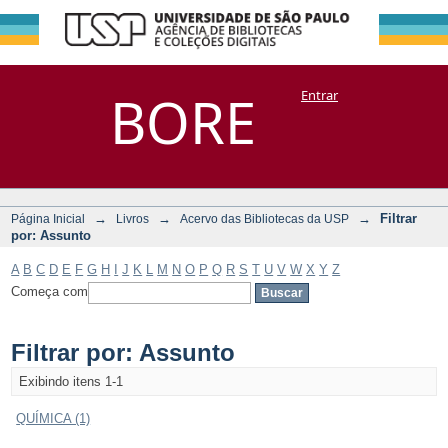
Filtrar por:
Repositório
BORE
Entrar
DSpace/Manakin + Corisco
Assunto
→
→
→
Filtrar
Página Inicial
Livros
Acervo das Bibliotecas da USP
por: Assunto
A
B
C
D
E
F
G
H
I
J
K
L
M
N
O
P
Q
R
S
T
U
V
W
X
Y
Z
Começa com
Filtrar por: Assunto
Exibindo itens 1-1
QUÍMICA (1)