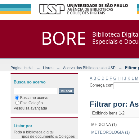
Filtrar por: Assunto
Repositório DSpace/Manakin + Corisco
BORE
Biblioteca Digit
Especiais e Doc
→
→
→
Filtrar
Página Inicial
Livros
Acervo das Bibliotecas da USP
A
B
C
D
E
F
G
H
I
J
K
L
M
Busca no acervo
Começa com
Busca no acervo
Filtrar por: A
Esta Coleção
Pesquisa avançada
Exibindo itens 1-2
MEDICINA (1)
Listar por
Todo a biblioteca digital
METEOROLOGIA (1)
Tipos de documento & Coleções