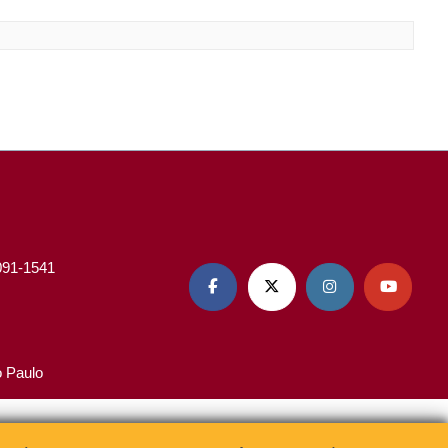
3091-1541




o Paulo