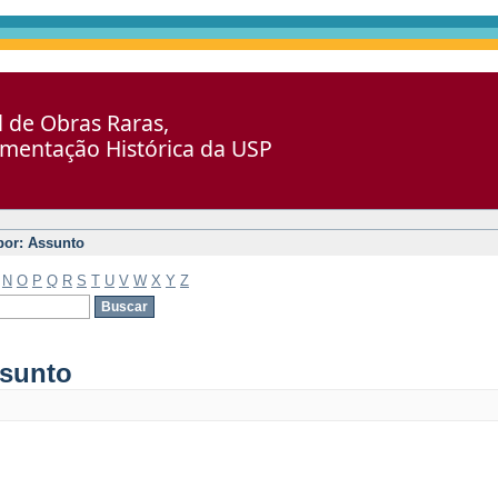
al de Obras Raras,
umentação Histórica da USP
 por: Assunto
N
O
P
Q
R
S
T
U
V
W
X
Y
Z
ssunto