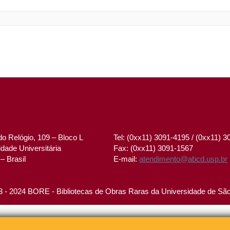
o Relógio, 109 – Bloco L
Tel: (0xx11) 3091-4195 / (0xx11) 
dade Universitária
Fax: (0xx11) 3091-1567
– Brasil
E-mail:
atendimento@abcd.usp.br
 - 2024 BORE - Bibliotecas de Obras Raras da Universidade de Sã