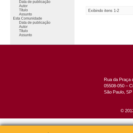
Data de publicação
Autor
Título
Exibindo itens 1-2
Assunto
Esta Comunidade
Data de publicação
Autor
Título
Assunto
Rua da Praça d
05508-050 – Ci
São Paulo, SP 
© 2013