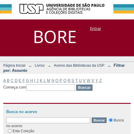
Filtrar por:
Repositório
BORE
Entrar
DSpace/Manakin + Corisco
Assunto
→
→
→
Filtrar
Página Inicial
Livros
Acervo das Bibliotecas da USP
por: Assunto
A
B
C
D
E
F
G
H
I
J
K
L
M
N
O
P
Q
R
S
T
U
V
W
X
Y
Z
Começa com
Busca no acervo
Busca
no acervo
Esta Coleção