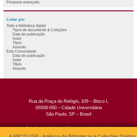
Pesquisa avançada
Listar por
Todo a biblioteca digital
Tipos de documento & Coleções
Data de publicação
Autor
Título
Assunto
Esta Comunidade
Data de publicação
Autor
Título
Assunto
Rua da Praça do Relógio, 109 – Bloco L
05508-050 – Cidade Universitária
São Paulo, SP – Brasil
Tel: (0xx11) 3091-4195 / (0xx11) 3091-1541
Fax: (0xx11) 3091-1567
A ABCD USP - Agência de Bibliotecas e Coleções Digitais