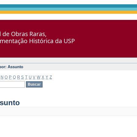
al de Obras Raras,
umentação Histórica da USP
 por: Assunto
N
O
P
Q
R
S
T
U
V
W
X
Y
Z
ssunto