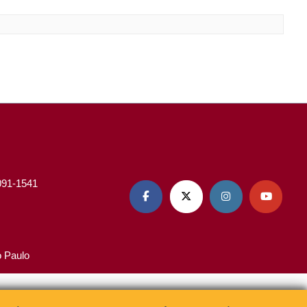
3091-1541




o Paulo