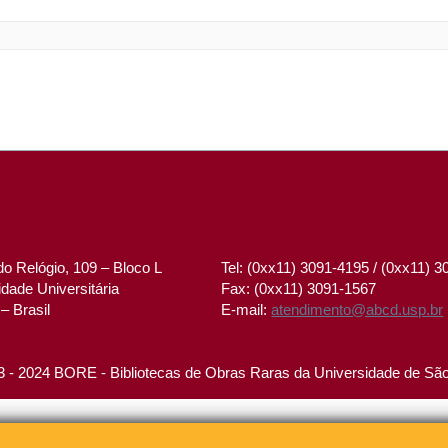
o Relógio, 109 – Bloco L
Tel: (0xx11) 3091-4195 / (0xx11) 
dade Universitária
Fax: (0xx11) 3091-1567
– Brasil
E-mail:
atendimento@abcd.usp.br
 - 2024 BORE - Bibliotecas de Obras Raras da Universidade de Sã