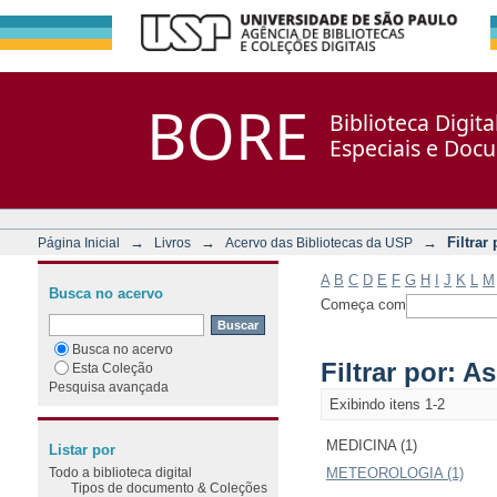
Filtrar por: Assunto
Repositório DSpace/Manakin + Corisco
BORE
Biblioteca Digit
Especiais e Doc
→
→
→
Filtrar
Página Inicial
Livros
Acervo das Bibliotecas da USP
A
B
C
D
E
F
G
H
I
J
K
L
M
Busca no acervo
Começa com
Busca no acervo
Filtrar por: A
Esta Coleção
Pesquisa avançada
Exibindo itens 1-2
MEDICINA (1)
Listar por
Todo a biblioteca digital
METEOROLOGIA (1)
Tipos de documento & Coleções