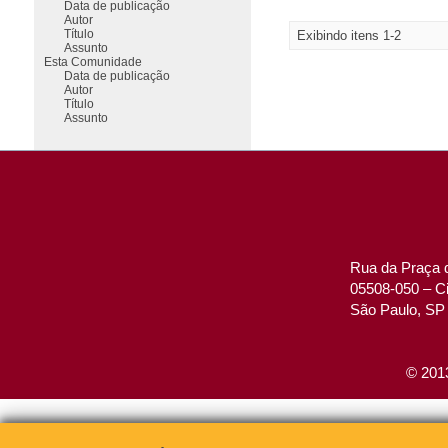
Data de publicação
Autor
Título
Exibindo itens 1-2
Assunto
Esta Comunidade
Data de publicação
Autor
Título
Assunto
Rua da Praça d
05508-050 – Ci
São Paulo, SP 
© 2013