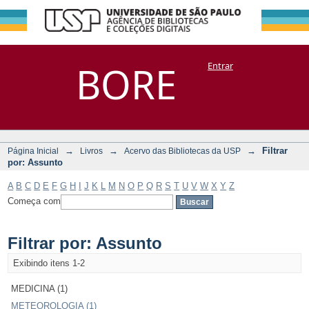
Filtrar por:
Repositório
BORE
Entrar
DSpace/Manakin + Corisco
Assunto
→
→
→
Filtrar
Página Inicial
Livros
Acervo das Bibliotecas da USP
por: Assunto
A
B
C
D
E
F
G
H
I
J
K
L
M
N
O
P
Q
R
S
T
U
V
W
X
Y
Z
Começa com
Filtrar por: Assunto
Exibindo itens 1-2
MEDICINA (1)
METEOROLOGIA (1)