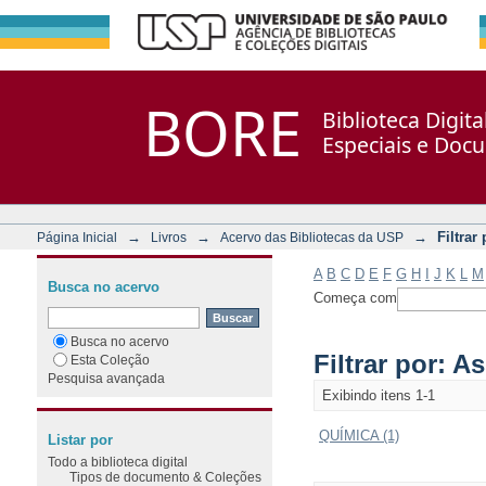
Filtrar por: Assunto
Repositório DSpace/Manakin + Corisco
BORE
Biblioteca Digit
Especiais e Doc
→
→
→
Filtrar
Página Inicial
Livros
Acervo das Bibliotecas da USP
A
B
C
D
E
F
G
H
I
J
K
L
M
Busca no acervo
Começa com
Busca no acervo
Filtrar por: A
Esta Coleção
Pesquisa avançada
Exibindo itens 1-1
QUÍMICA (1)
Listar por
Todo a biblioteca digital
Tipos de documento & Coleções