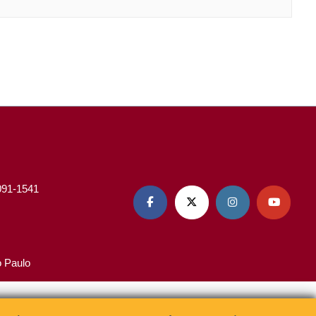
3091-1541




o Paulo