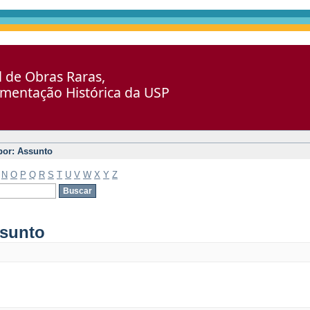
al de Obras Raras,
umentação Histórica da USP
 por: Assunto
N
O
P
Q
R
S
T
U
V
W
X
Y
Z
ssunto