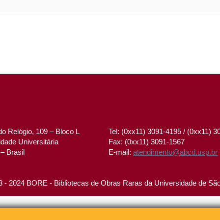
o Relógio, 109 – Bloco L
Tel: (0xx11) 3091-4195 / (0xx11) 
dade Universitária
Fax: (0xx11) 3091-1567
– Brasil
E-mail:
atendimento@abcd.usp.br
 - 2024 BORE - Bibliotecas de Obras Raras da Universidade de Sã