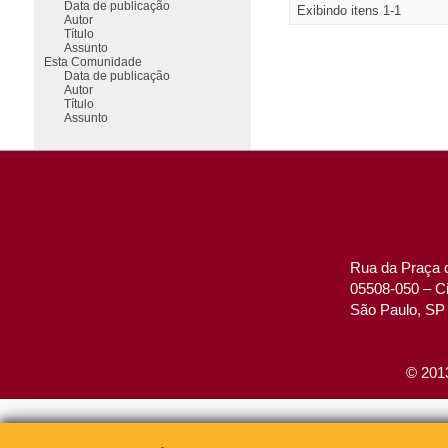
Data de publicação
Exibindo itens 1-1
Autor
Título
Assunto
Esta Comunidade
Data de publicação
Autor
Título
Assunto
Rua da Praça d
05508-050 – Ci
São Paulo, SP 
© 2013