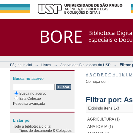
Filtrar por: Assunto
Repositório DSpace/Manakin + Corisco
BORE
Biblioteca Digit
Especiais e Doc
→
→
→
Filtrar
Página Inicial
Livros
Acervo das Bibliotecas da USP
A
B
C
D
E
F
G
H
I
J
K
L
M
Busca no acervo
Começa com
Busca no acervo
Filtrar por: A
Esta Coleção
Pesquisa avançada
Exibindo itens 1-3
AGRICULTURA (1)
Listar por
Todo a biblioteca digital
ANATOMIA (1)
Tipos de documento & Coleções