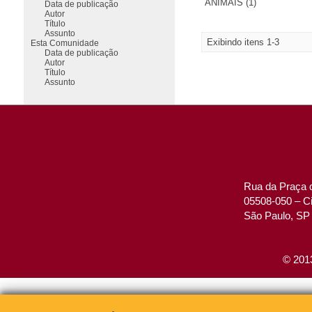
ANIMAIS (1)
Data de publicação
Autor
Título
Assunto
Exibindo itens 1-3
Esta Comunidade
Data de publicação
Autor
Título
Assunto
Rua da Praça d
05508-050 – Ci
São Paulo, SP 
© 2013