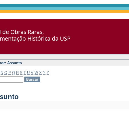
al de Obras Raras,
umentação Histórica da USP
 por: Assunto
N
O
P
Q
R
S
T
U
V
W
X
Y
Z
ssunto