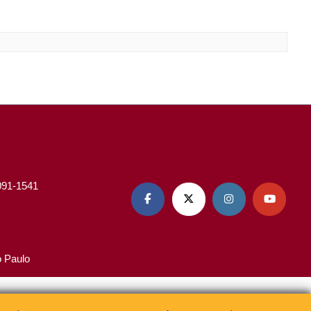
3091-1541




o Paulo