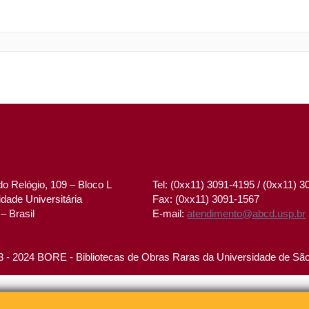
o Relógio, 109 – Bloco L
Tel: (0xx11) 3091-4195 / (0xx11) 
dade Universitária
Fax: (0xx11) 3091-1567
– Brasil
E-mail:
atendimento@abcd.usp.br
 - 2024 BORE - Bibliotecas de Obras Raras da Universidade de Sã