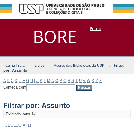
Filtrar por:
Repositório
BORE
Entrar
DSpace/Manakin + Corisco
Assunto
→
→
→
Filtrar
Página Inicial
Livros
Acervo das Bibliotecas da USP
por: Assunto
A
B
C
D
E
F
G
H
I
J
K
L
M
N
O
P
Q
R
S
T
U
V
W
X
Y
Z
Começa com
Filtrar por: Assunto
Exibindo itens 1-1
GEOLOGIA (1)