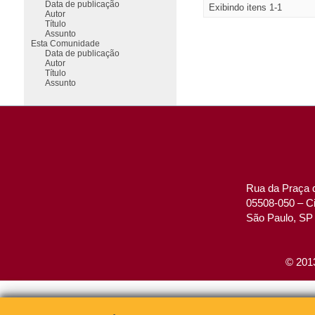
Data de publicação
Exibindo itens 1-1
Autor
Título
Assunto
Esta Comunidade
Data de publicação
Autor
Título
Assunto
Rua da Praça d
05508-050 – Ci
São Paulo, SP 
© 2013