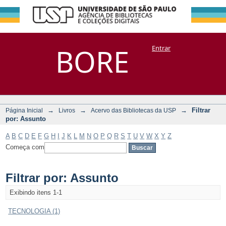
Filtrar por:
Repositório
BORE
Entrar
DSpace/Manakin + Corisco
Assunto
→
→
→
Filtrar
Página Inicial
Livros
Acervo das Bibliotecas da USP
por: Assunto
A
B
C
D
E
F
G
H
I
J
K
L
M
N
O
P
Q
R
S
T
U
V
W
X
Y
Z
Começa com
Filtrar por: Assunto
Exibindo itens 1-1
TECNOLOGIA (1)