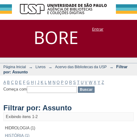
Filtrar por:
Repositório
BORE
Entrar
DSpace/Manakin + Corisco
Assunto
→
→
→
Filtrar
Página Inicial
Livros
Acervo das Bibliotecas da USP
por: Assunto
A
B
C
D
E
F
G
H
I
J
K
L
M
N
O
P
Q
R
S
T
U
V
W
X
Y
Z
Começa com
Filtrar por: Assunto
Exibindo itens 1-2
HIDROLOGIA (1)
HISTÓRIA (1)