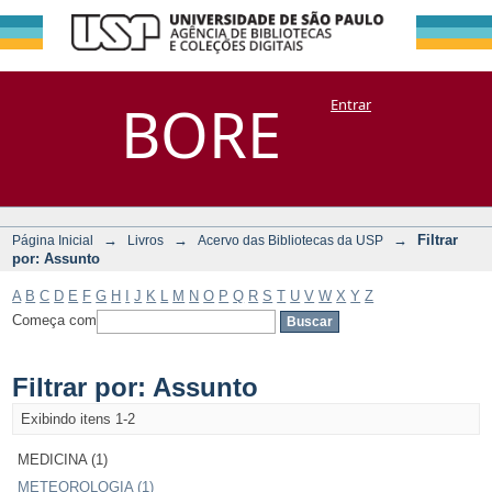
Filtrar por:
Repositório
BORE
Entrar
DSpace/Manakin + Corisco
Assunto
→
→
→
Filtrar
Página Inicial
Livros
Acervo das Bibliotecas da USP
por: Assunto
A
B
C
D
E
F
G
H
I
J
K
L
M
N
O
P
Q
R
S
T
U
V
W
X
Y
Z
Começa com
Filtrar por: Assunto
Exibindo itens 1-2
MEDICINA (1)
METEOROLOGIA (1)