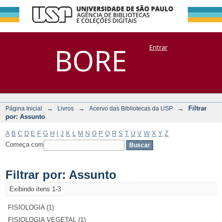
Filtrar por:
Repositório
BORE
Entrar
DSpace/Manakin + Corisco
Assunto
→
→
→
Filtrar
Página Inicial
Livros
Acervo das Bibliotecas da USP
por: Assunto
A
B
C
D
E
F
G
H
I
J
K
L
M
N
O
P
Q
R
S
T
U
V
W
X
Y
Z
Começa com
Filtrar por: Assunto
Exibindo itens 1-3
FISIOLOGIA (1)
FISIOLOGIA VEGETAL (1)