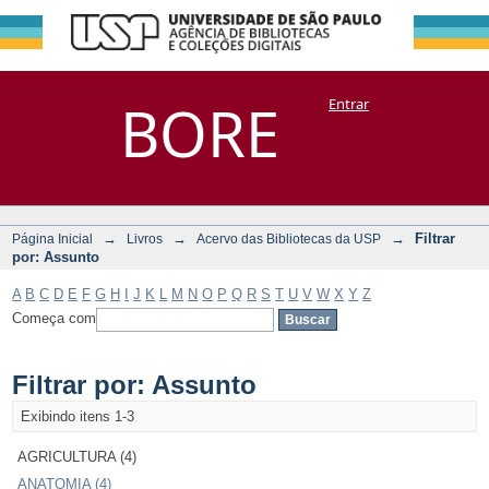
Filtrar por:
Repositório
BORE
Entrar
DSpace/Manakin + Corisco
Assunto
→
→
→
Filtrar
Página Inicial
Livros
Acervo das Bibliotecas da USP
por: Assunto
A
B
C
D
E
F
G
H
I
J
K
L
M
N
O
P
Q
R
S
T
U
V
W
X
Y
Z
Começa com
Filtrar por: Assunto
Exibindo itens 1-3
AGRICULTURA (4)
ANATOMIA (4)