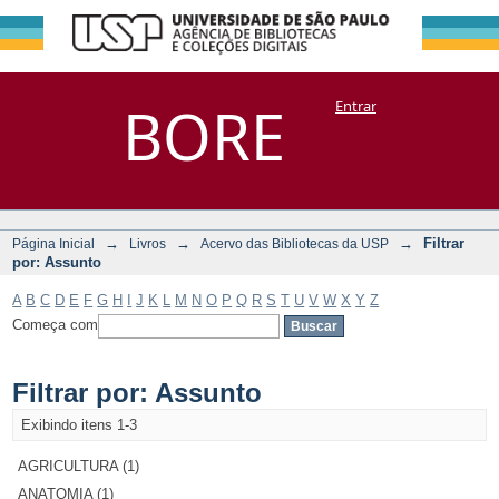
Filtrar por:
Repositório
BORE
Entrar
DSpace/Manakin + Corisco
Assunto
→
→
→
Filtrar
Página Inicial
Livros
Acervo das Bibliotecas da USP
por: Assunto
A
B
C
D
E
F
G
H
I
J
K
L
M
N
O
P
Q
R
S
T
U
V
W
X
Y
Z
Começa com
Filtrar por: Assunto
Exibindo itens 1-3
AGRICULTURA (1)
ANATOMIA (1)