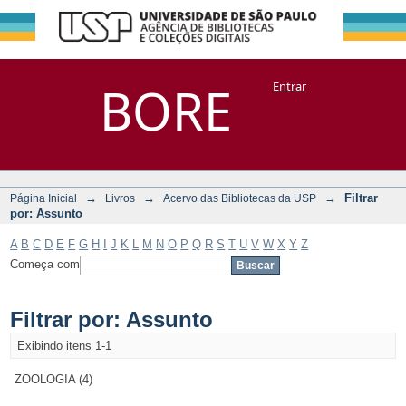
Filtrar por:
Repositório
BORE
Entrar
DSpace/Manakin + Corisco
Assunto
→
→
→
Filtrar
Página Inicial
Livros
Acervo das Bibliotecas da USP
por: Assunto
A
B
C
D
E
F
G
H
I
J
K
L
M
N
O
P
Q
R
S
T
U
V
W
X
Y
Z
Começa com
Filtrar por: Assunto
Exibindo itens 1-1
ZOOLOGIA (4)