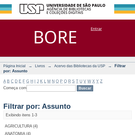
Filtrar por:
Repositório
BORE
Entrar
DSpace/Manakin + Corisco
Assunto
→
→
→
Filtrar
Página Inicial
Livros
Acervo das Bibliotecas da USP
por: Assunto
A
B
C
D
E
F
G
H
I
J
K
L
M
N
O
P
Q
R
S
T
U
V
W
X
Y
Z
Começa com
Filtrar por: Assunto
Exibindo itens 1-3
AGRICULTURA (4)
ANATOMIA (4)