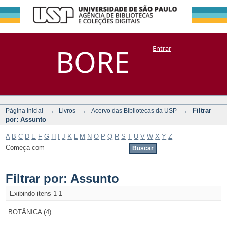
Filtrar por:
Repositório
BORE
Entrar
DSpace/Manakin + Corisco
Assunto
→
→
→
Filtrar
Página Inicial
Livros
Acervo das Bibliotecas da USP
por: Assunto
A
B
C
D
E
F
G
H
I
J
K
L
M
N
O
P
Q
R
S
T
U
V
W
X
Y
Z
Começa com
Filtrar por: Assunto
Exibindo itens 1-1
BOTÂNICA (4)