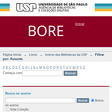
Filtrar por:
Repositório
BORE
Entrar
DSpace/Manakin + Corisco
Assunto
→
→
→
Filtrar
Página Inicial
Livros
Acervo das Bibliotecas da USP
por: Assunto
A
B
C
D
E
F
G
H
I
J
K
L
M
N
O
P
Q
R
S
T
U
V
W
X
Y
Z
Começa com
Busca no acervo
Busca
no acervo
Esta Coleção