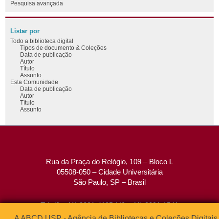
Pesquisa avançada
Listar por
Todo a biblioteca digital
Tipos de documento & Coleções
Data de publicação
Autor
Título
Assunto
Esta Comunidade
Data de publicação
Autor
Título
Assunto
Rua da Praça do Relógio, 109 – Bloco L
05508-050 – Cidade Universitária
São Paulo, SP – Brasil
Tel: (0xx11) 3091-4195 / (0xx11) 3091-1541
Fax: (0xx11) 3091-1567
A ABCD USP - Agência de Bibliotecas e Coleções Digitais