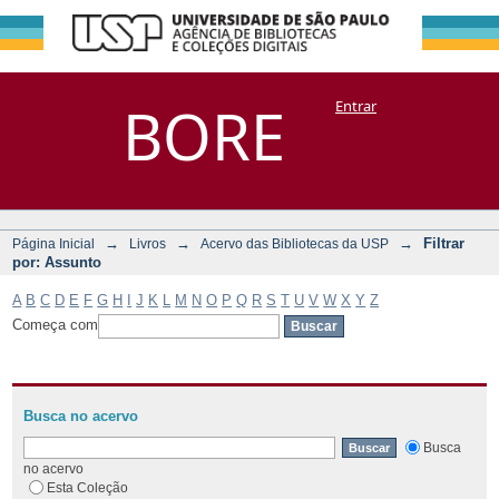
Filtrar por:
Repositório
BORE
Entrar
DSpace/Manakin + Corisco
Assunto
→
→
→
Filtrar
Página Inicial
Livros
Acervo das Bibliotecas da USP
por: Assunto
A
B
C
D
E
F
G
H
I
J
K
L
M
N
O
P
Q
R
S
T
U
V
W
X
Y
Z
Começa com
Busca no acervo
Busca
no acervo
Esta Coleção