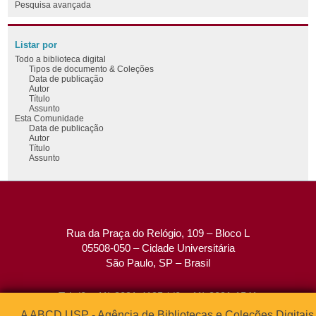
Pesquisa avançada
Listar por
Todo a biblioteca digital
Tipos de documento & Coleções
Data de publicação
Autor
Título
Assunto
Esta Comunidade
Data de publicação
Autor
Título
Assunto
Rua da Praça do Relógio, 109 – Bloco L
05508-050 – Cidade Universitária
São Paulo, SP – Brasil
Tel: (0xx11) 3091-4195 / (0xx11) 3091-1541
Fax: (0xx11) 3091-1567
A ABCD USP - Agência de Bibliotecas e Coleções Digitais