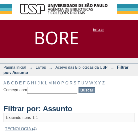
Filtrar por:
Repositório
BORE
Entrar
DSpace/Manakin + Corisco
Assunto
→
→
→
Filtrar
Página Inicial
Livros
Acervo das Bibliotecas da USP
por: Assunto
A
B
C
D
E
F
G
H
I
J
K
L
M
N
O
P
Q
R
S
T
U
V
W
X
Y
Z
Começa com
Filtrar por: Assunto
Exibindo itens 1-1
TECNOLOGIA (4)