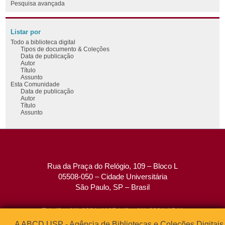
Pesquisa avançada
Listar por
Todo a biblioteca digital
Tipos de documento & Coleções
Data de publicação
Autor
Título
Assunto
Esta Comunidade
Data de publicação
Autor
Título
Assunto
Rua da Praça do Relógio, 109 – Bloco L
05508-050 – Cidade Universitária
São Paulo, SP – Brasil
Tel: (0xx11) 3091-4195 / (0xx11) 3091-1541
Fax: (0xx11) 3091-1567
A ABCD USP - Agência de Bibliotecas e Coleções Digitais