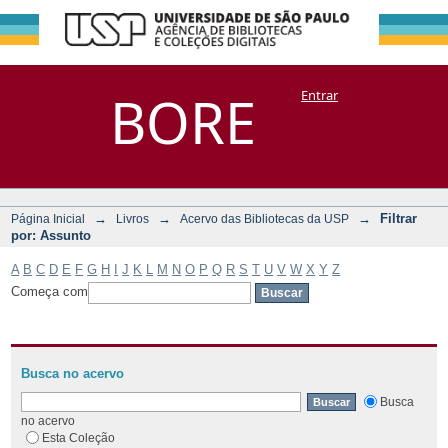
Filtrar por:
Repositório
BORE
Entrar
DSpace/Manakin + Corisco
Assunto
→
→
→
Filtrar
Página Inicial
Livros
Acervo das Bibliotecas da USP
por: Assunto
A
B
C
D
E
F
G
H
I
J
K
L
M
N
O
P
Q
R
S
T
U
V
W
X
Y
Z
Começa com
Busca no acervo
Busca
no acervo
Esta Coleção