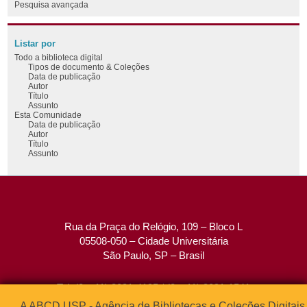
Pesquisa avançada
Listar por
Todo a biblioteca digital
Tipos de documento & Coleções
Data de publicação
Autor
Título
Assunto
Esta Comunidade
Data de publicação
Autor
Título
Assunto
Rua da Praça do Relógio, 109 – Bloco L
05508-050 – Cidade Universitária
São Paulo, SP – Brasil
Tel: (0xx11) 3091-4195 / (0xx11) 3091-1541
Fax: (0xx11) 3091-1567
A ABCD USP - Agência de Bibliotecas e Coleções Digitais