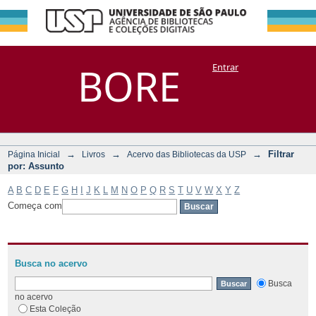
Filtrar por:
Repositório
BORE
Entrar
DSpace/Manakin + Corisco
Assunto
→
→
→
Filtrar
Página Inicial
Livros
Acervo das Bibliotecas da USP
por: Assunto
A
B
C
D
E
F
G
H
I
J
K
L
M
N
O
P
Q
R
S
T
U
V
W
X
Y
Z
Começa com
Busca no acervo
Busca
no acervo
Esta Coleção