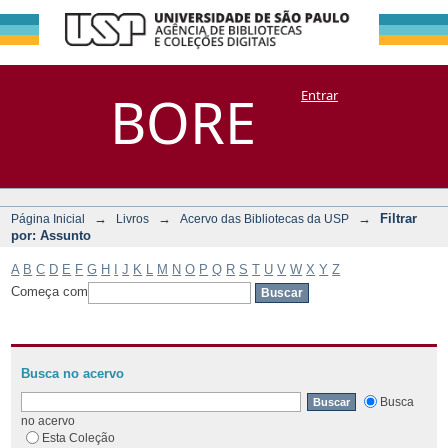
Filtrar por:
Repositório
BORE
Entrar
DSpace/Manakin + Corisco
Assunto
→
→
→
Filtrar
Página Inicial
Livros
Acervo das Bibliotecas da USP
por: Assunto
A
B
C
D
E
F
G
H
I
J
K
L
M
N
O
P
Q
R
S
T
U
V
W
X
Y
Z
Começa com
Busca no acervo
Busca
no acervo
Esta Coleção