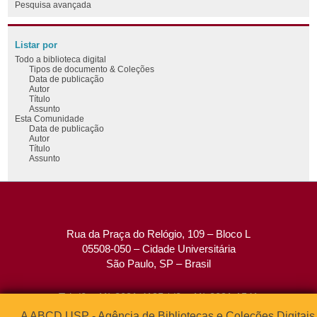
Pesquisa avançada
Listar por
Todo a biblioteca digital
Tipos de documento & Coleções
Data de publicação
Autor
Título
Assunto
Esta Comunidade
Data de publicação
Autor
Título
Assunto
Rua da Praça do Relógio, 109 – Bloco L
05508-050 – Cidade Universitária
São Paulo, SP – Brasil
Tel: (0xx11) 3091-4195 / (0xx11) 3091-1541
Fax: (0xx11) 3091-1567
A ABCD USP - Agência de Bibliotecas e Coleções Digitais