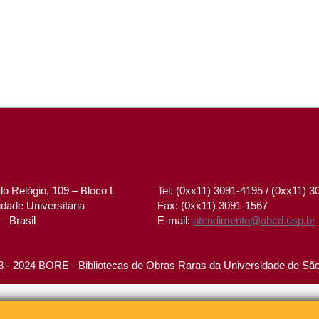
o Relógio, 109 – Bloco L
Tel: (0xx11) 3091-4195 / (0xx11) 
dade Universitária
Fax: (0xx11) 3091-1567
– Brasil
E-mail:
atendimento@abcd.usp.br
 - 2024 BORE - Bibliotecas de Obras Raras da Universidade de Sã