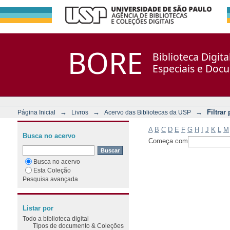
Filtrar por: Assunto
Repositório DSpace/Manakin + Corisco
BORE
Biblioteca Digit
Especiais e Doc
→
→
→
Filtrar
Página Inicial
Livros
Acervo das Bibliotecas da USP
A
B
C
D
E
F
G
H
I
J
K
L
M
Busca no acervo
Começa com
Busca no acervo
Esta Coleção
Pesquisa avançada
Listar por
Todo a biblioteca digital
Tipos de documento & Coleções