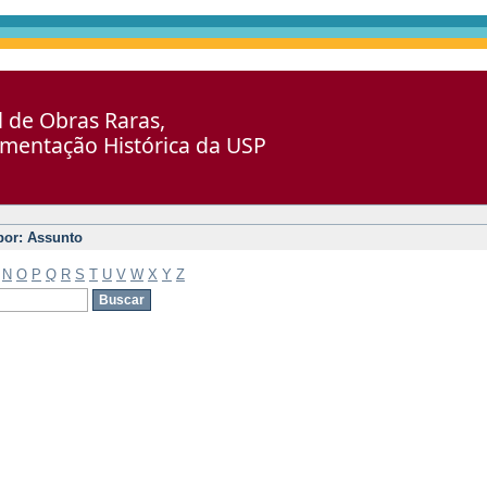
al de Obras Raras,
umentação Histórica da USP
 por: Assunto
N
O
P
Q
R
S
T
U
V
W
X
Y
Z