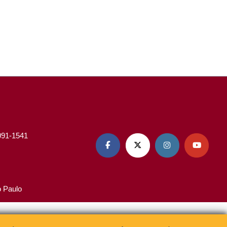
3091-1541




o Paulo