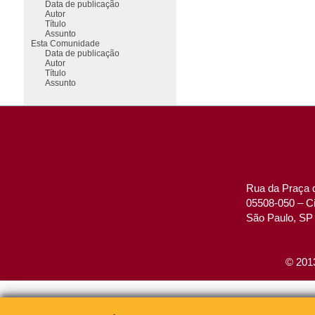
Data de publicação
Autor
Título
Assunto
Esta Comunidade
Data de publicação
Autor
Título
Assunto
Rua da Praça d
05508-050 – Ci
São Paulo, SP 
© 2013