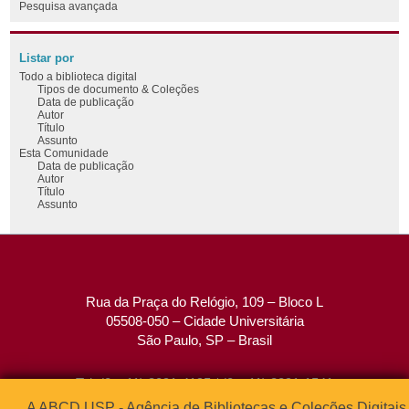
Pesquisa avançada
Listar por
Todo a biblioteca digital
Tipos de documento & Coleções
Data de publicação
Autor
Título
Assunto
Esta Comunidade
Data de publicação
Autor
Título
Assunto
Rua da Praça do Relógio, 109 – Bloco L
05508-050 – Cidade Universitária
São Paulo, SP – Brasil
Tel: (0xx11) 3091-4195 / (0xx11) 3091-1541
Fax: (0xx11) 3091-1567
A ABCD USP - Agência de Bibliotecas e Coleções Digitais