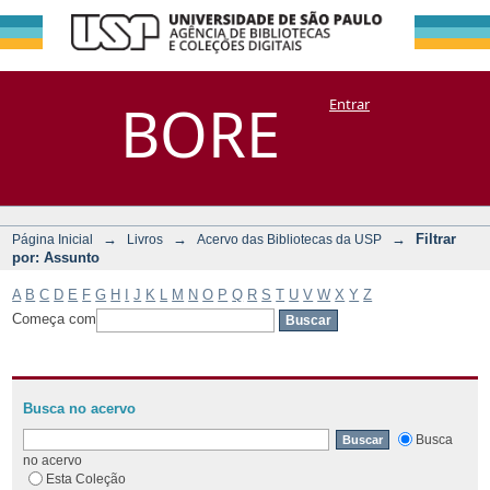
Filtrar por:
Repositório
BORE
Entrar
DSpace/Manakin + Corisco
Assunto
→
→
→
Filtrar
Página Inicial
Livros
Acervo das Bibliotecas da USP
por: Assunto
A
B
C
D
E
F
G
H
I
J
K
L
M
N
O
P
Q
R
S
T
U
V
W
X
Y
Z
Começa com
Busca no acervo
Busca
no acervo
Esta Coleção