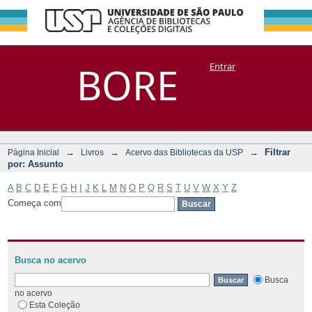
Filtrar por:
Repositório
BORE
Entrar
DSpace/Manakin + Corisco
Assunto
→
→
→
Filtrar
Página Inicial
Livros
Acervo das Bibliotecas da USP
por: Assunto
A
B
C
D
E
F
G
H
I
J
K
L
M
N
O
P
Q
R
S
T
U
V
W
X
Y
Z
Começa com
Busca no acervo
Busca
no acervo
Esta Coleção