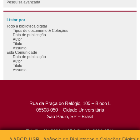
Pesquisa avançada
Listar por
Todo a biblioteca digital
Tipos de documento & Coleções
Data de publicação
Autor
Título
Assunto
Esta Comunidade
Data de publicação
Autor
Título
Assunto
Rua da Praça do Relógio, 109 – Bloco L
05508-050 – Cidade Universitária
São Paulo, SP – Brasil
Tel: (0xx11) 3091-4195 / (0xx11) 3091-1541
Fax: (0xx11) 3091-1567
A ABCD USP - Agência de Bibliotecas e Coleções Digitais