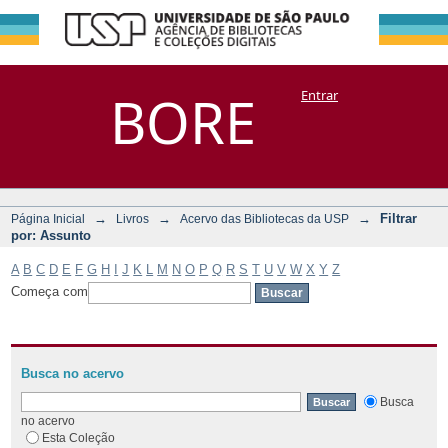
Filtrar por:
Repositório
BORE
Entrar
DSpace/Manakin + Corisco
Assunto
→
→
→
Filtrar
Página Inicial
Livros
Acervo das Bibliotecas da USP
por: Assunto
A
B
C
D
E
F
G
H
I
J
K
L
M
N
O
P
Q
R
S
T
U
V
W
X
Y
Z
Começa com
Busca no acervo
Busca
no acervo
Esta Coleção