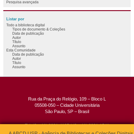
Pesquisa avançada
Listar por
Todo a biblioteca digital
Tipos de documento & Coleções
Data de publicação
Autor
Título
Assunto
Esta Comunidade
Data de publicação
Autor
Título
Assunto
Rua da Praça do Relógio, 109 – Bloco L
05508-050 – Cidade Universitária
São Paulo, SP – Brasil
Tel: (0xx11) 3091-4195 / (0xx11) 3091-1541
Fax: (0xx11) 3091-1567
A ABCD USP - Agência de Bibliotecas e Coleções Digitais