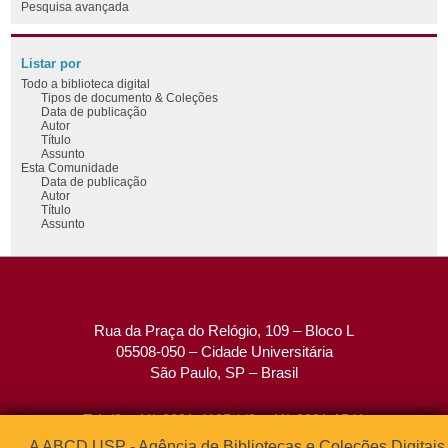
Pesquisa avançada
Listar por
Todo a biblioteca digital
Tipos de documento & Coleções
Data de publicação
Autor
Título
Assunto
Esta Comunidade
Data de publicação
Autor
Título
Assunto
Rua da Praça do Relógio, 109 – Bloco L
05508-050 – Cidade Universitária
São Paulo, SP – Brasil
Tel: (0xx11) 3091-4195 / (0xx11) 3091-1541
Fax: (0xx11) 3091-1567
A ABCD USP - Agência de Bibliotecas e Coleções Digitais