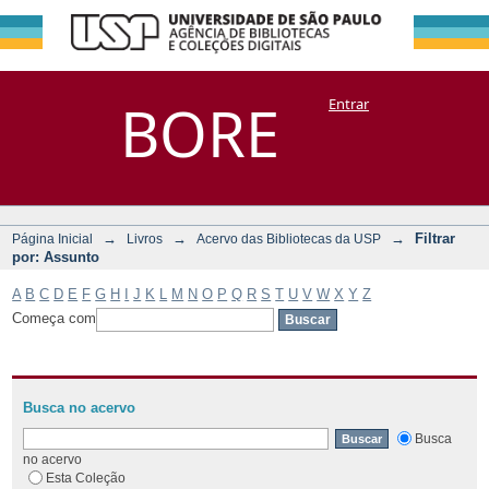
Filtrar por:
Repositório
BORE
Entrar
DSpace/Manakin + Corisco
Assunto
→
→
→
Filtrar
Página Inicial
Livros
Acervo das Bibliotecas da USP
por: Assunto
A
B
C
D
E
F
G
H
I
J
K
L
M
N
O
P
Q
R
S
T
U
V
W
X
Y
Z
Começa com
Busca no acervo
Busca
no acervo
Esta Coleção