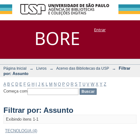
Filtrar por:
Repositório
BORE
Entrar
DSpace/Manakin + Corisco
Assunto
→
→
→
Filtrar
Página Inicial
Livros
Acervo das Bibliotecas da USP
por: Assunto
A
B
C
D
E
F
G
H
I
J
K
L
M
N
O
P
Q
R
S
T
U
V
W
X
Y
Z
Começa com
Filtrar por: Assunto
Exibindo itens 1-1
TECNOLOGIA (4)