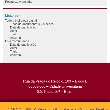
Pesquisa avançada
Listar por
Todo a biblioteca digital
Tipos de documento & Coleções
Data de publicação
Autor
Título
Assunto
Esta Comunidade
Data de publicação
Autor
Título
Assunto
Rua da Praça do Relógio, 109 – Bloco L
05508-050 – Cidade Universitária
São Paulo, SP – Brasil
Tel: (0xx11) 3091-4195 / (0xx11) 3091-1541
Fax: (0xx11) 3091-1567
A ABCD USP - Agência de Bibliotecas e Coleções Digitais