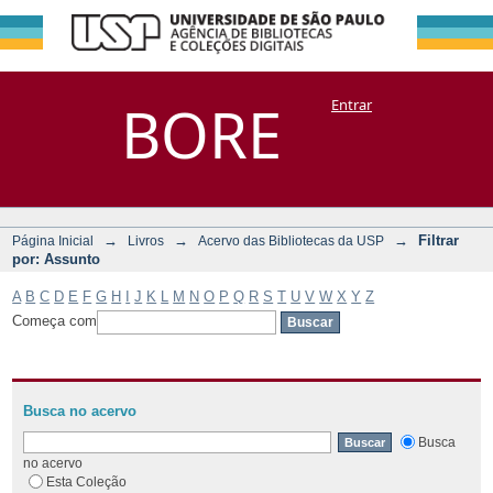
Filtrar por:
Repositório
BORE
Entrar
DSpace/Manakin + Corisco
Assunto
→
→
→
Filtrar
Página Inicial
Livros
Acervo das Bibliotecas da USP
por: Assunto
A
B
C
D
E
F
G
H
I
J
K
L
M
N
O
P
Q
R
S
T
U
V
W
X
Y
Z
Começa com
Busca no acervo
Busca
no acervo
Esta Coleção