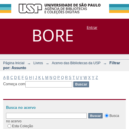
Filtrar por:
Repositório
BORE
Entrar
DSpace/Manakin + Corisco
Assunto
→
→
→
Filtrar
Página Inicial
Livros
Acervo das Bibliotecas da USP
por: Assunto
A
B
C
D
E
F
G
H
I
J
K
L
M
N
O
P
Q
R
S
T
U
V
W
X
Y
Z
Começa com
Busca no acervo
Busca
no acervo
Esta Coleção