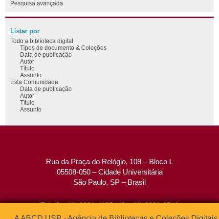
Pesquisa avançada
Listar por
Todo a biblioteca digital
Tipos de documento & Coleções
Data de publicação
Autor
Título
Assunto
Esta Comunidade
Data de publicação
Autor
Título
Assunto
Rua da Praça do Relógio, 109 – Bloco L
05508-050 – Cidade Universitária
São Paulo, SP – Brasil
Tel: (0xx11) 3091-4195 / (0xx11) 3091-1541
Fax: (0xx11) 3091-1567
A ABCD USP - Agência de Bibliotecas e Coleções Digitais