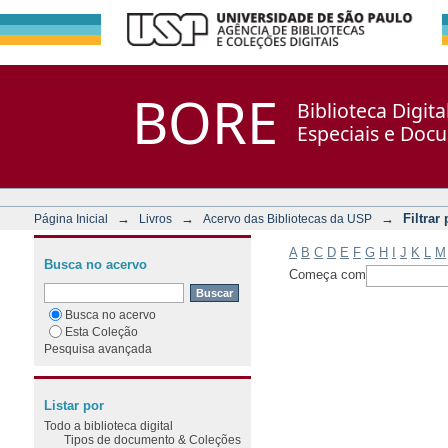
Filtrar por: Assunto
Repositório DSpace/Manakin + Corisco
BORE
Biblioteca Digit
Especiais e Doc
→
→
→
Filtrar
Página Inicial
Livros
Acervo das Bibliotecas da USP
A
B
C
D
E
F
G
H
I
J
K
L
M
Busca no acervo
Começa com
Busca no acervo
Esta Coleção
Pesquisa avançada
Listar por
Todo a biblioteca digital
Tipos de documento & Coleções