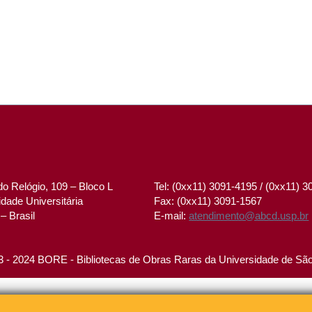
o Relógio, 109 – Bloco L
Tel: (0xx11) 3091-4195 / (0xx11) 
dade Universitária
Fax: (0xx11) 3091-1567
– Brasil
E-mail:
atendimento@abcd.usp.br
 - 2024 BORE - Bibliotecas de Obras Raras da Universidade de Sã