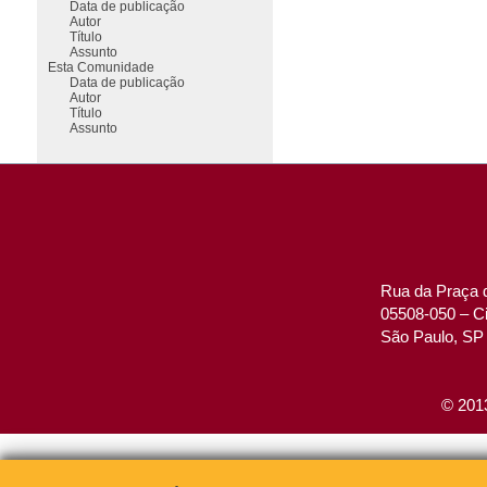
Data de publicação
Autor
Título
Assunto
Esta Comunidade
Data de publicação
Autor
Título
Assunto
Rua da Praça d
05508-050 – Ci
São Paulo, SP 
© 2013