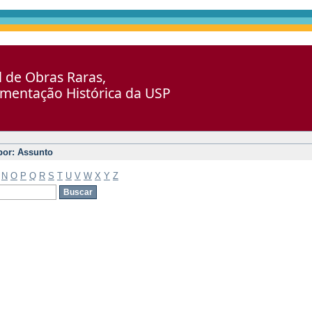
al de Obras Raras,
umentação Histórica da USP
 por: Assunto
N
O
P
Q
R
S
T
U
V
W
X
Y
Z