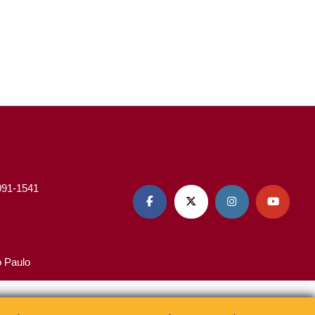
3091-1541




o Paulo