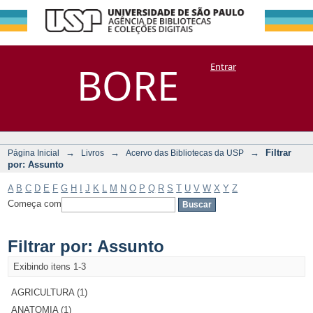
Filtrar por:
Repositório
BORE
Entrar
DSpace/Manakin + Corisco
Assunto
→
→
→
Filtrar
Página Inicial
Livros
Acervo das Bibliotecas da USP
por: Assunto
A
B
C
D
E
F
G
H
I
J
K
L
M
N
O
P
Q
R
S
T
U
V
W
X
Y
Z
Começa com
Filtrar por: Assunto
Exibindo itens 1-3
AGRICULTURA (1)
ANATOMIA (1)