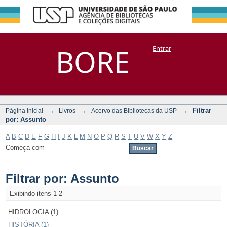
Filtrar por:
Repositório
BORE
Entrar
DSpace/Manakin + Corisco
Assunto
→
→
→
Filtrar
Página Inicial
Livros
Acervo das Bibliotecas da USP
por: Assunto
A
B
C
D
E
F
G
H
I
J
K
L
M
N
O
P
Q
R
S
T
U
V
W
X
Y
Z
Começa com
Filtrar por: Assunto
Exibindo itens 1-2
HIDROLOGIA (1)
HISTÓRIA (1)