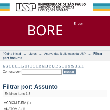
Filtrar por:
Repositório
BORE
Entrar
DSpace/Manakin + Corisco
Assunto
→
→
→
Filtrar
Página Inicial
Livros
Acervo das Bibliotecas da USP
por: Assunto
A
B
C
D
E
F
G
H
I
J
K
L
M
N
O
P
Q
R
S
T
U
V
W
X
Y
Z
Começa com
Filtrar por: Assunto
Exibindo itens 1-3
AGRICULTURA (1)
ANATOMIA (1)