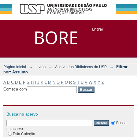
Filtrar por:
Repositório
BORE
Entrar
DSpace/Manakin + Corisco
Assunto
→
→
→
Filtrar
Página Inicial
Livros
Acervo das Bibliotecas da USP
por: Assunto
A
B
C
D
E
F
G
H
I
J
K
L
M
N
O
P
Q
R
S
T
U
V
W
X
Y
Z
Começa com
Busca no acervo
Busca
no acervo
Esta Coleção