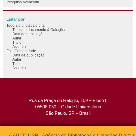
Pesquisa avançada
Listar por
Todo a biblioteca digital
Tipos de documento & Coleções
Data de publicação
Autor
Título
Assunto
Esta Comunidade
Data de publicação
Autor
Título
Assunto
Rua da Praça do Relógio, 109 – Bloco L
05508-050 – Cidade Universitária
São Paulo, SP – Brasil
Tel: (0xx11) 3091-4195 / (0xx11) 3091-1541
Fax: (0xx11) 3091-1567
A ABCD USP - Agência de Bibliotecas e Coleções Digitais