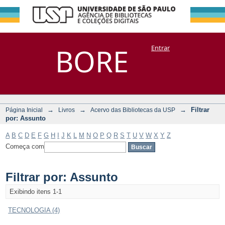
Filtrar por:
Repositório
BORE
Entrar
DSpace/Manakin + Corisco
Assunto
→
→
→
Filtrar
Página Inicial
Livros
Acervo das Bibliotecas da USP
por: Assunto
A
B
C
D
E
F
G
H
I
J
K
L
M
N
O
P
Q
R
S
T
U
V
W
X
Y
Z
Começa com
Filtrar por: Assunto
Exibindo itens 1-1
TECNOLOGIA (4)