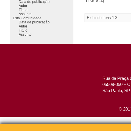
FÍSICA (4)
Data de publicação
Autor
Título
Assunto
Exibindo itens 1-3
Esta Comunidade
Data de publicação
Autor
Título
Assunto
Rua da Praça d
05508-050 – Ci
São Paulo, SP 
© 2013