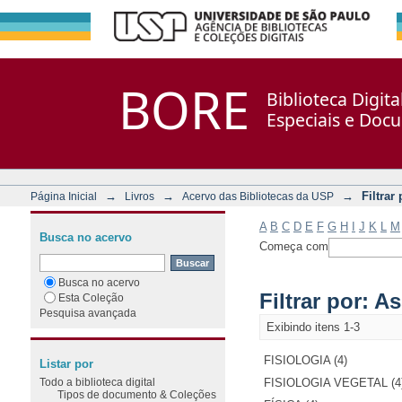
Filtrar por: Assunto
Repositório DSpace/Manakin + Corisco
BORE
Biblioteca Digit
Especiais e Doc
→
→
→
Filtrar
Página Inicial
Livros
Acervo das Bibliotecas da USP
A
B
C
D
E
F
G
H
I
J
K
L
M
Busca no acervo
Começa com
Busca no acervo
Filtrar por: A
Esta Coleção
Pesquisa avançada
Exibindo itens 1-3
FISIOLOGIA (4)
Listar por
Todo a biblioteca digital
FISIOLOGIA VEGETAL (4
Tipos de documento & Coleções