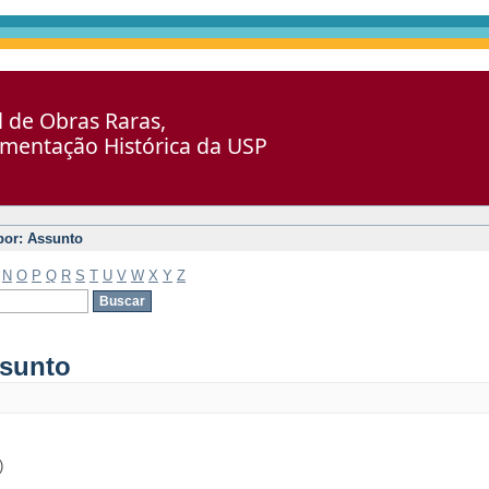
al de Obras Raras,
umentação Histórica da USP
 por: Assunto
N
O
P
Q
R
S
T
U
V
W
X
Y
Z
ssunto
)