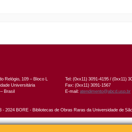
o Relógio, 109 – Bloco L
Tel: (0xx11) 3091-4195 / (0xx11) 
dade Universitária
Fax: (0xx11) 3091-1567
– Brasil
E-mail:
atendimento@abcd.usp.br
 - 2024 BORE - Bibliotecas de Obras Raras da Universidade de Sã