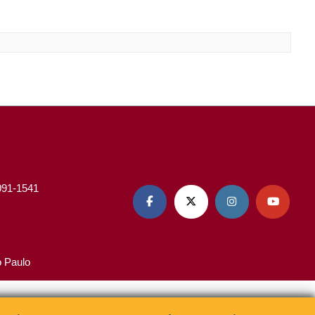
3091-1541




o Paulo