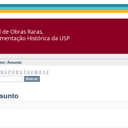
al de Obras Raras,
umentação Histórica da USP
 por: Assunto
N
O
P
Q
R
S
T
U
V
W
X
Y
Z
ssunto