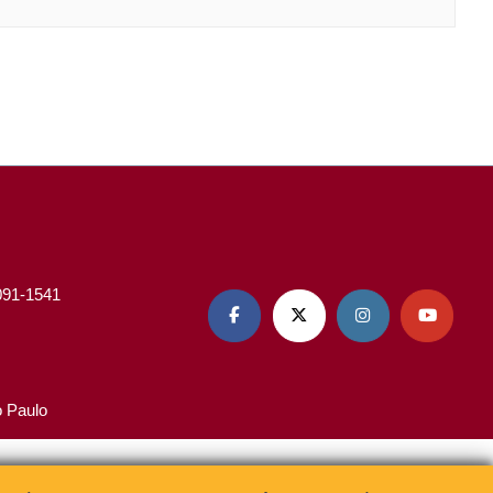
3091-1541




o Paulo