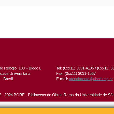
o Relógio, 109 – Bloco L
Tel: (0xx11) 3091-4195 / (0xx11) 
dade Universitária
Fax: (0xx11) 3091-1567
– Brasil
E-mail:
atendimento@abcd.usp.br
 - 2024 BORE - Bibliotecas de Obras Raras da Universidade de Sã