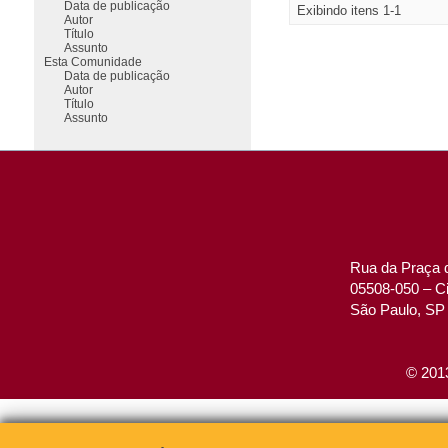
Data de publicação
Exibindo itens 1-1
Autor
Título
Assunto
Esta Comunidade
Data de publicação
Autor
Título
Assunto
Rua da Praça d
05508-050 – Ci
São Paulo, SP 
© 2013