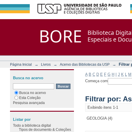
Filtrar por: Assunto
Repositório DSpace/Manakin + Corisco
BORE
Biblioteca Digit
Especiais e Doc
→
→
→
Filtrar
Página Inicial
Livros
Acervo das Bibliotecas da USP
A
B
C
D
E
F
G
H
I
J
K
L
M
Busca no acervo
Começa com
Busca no acervo
Filtrar por: A
Esta Coleção
Pesquisa avançada
Exibindo itens 1-1
GEOLOGIA (4)
Listar por
Todo a biblioteca digital
Tipos de documento & Coleções